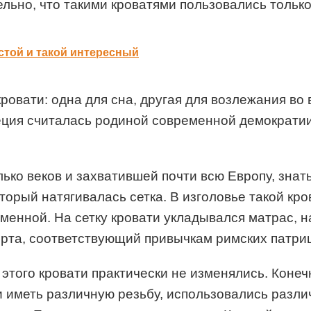
ельно, что такими кроватями пользовались тольк
стой и такой интересный
ровати: одна для сна, другая для возлежания во
реция считалась родиной современной демократии
ко веков и захватившей почти всю Европу, знать
торый натягивалась сетка. В изголовье такой кро
менной. На сетку кровати укладывался матрас, 
рта, соответствующий привычкам римских патри
этого кровати практически не изменялись. Коне
ли иметь различную резьбу, использовались разл