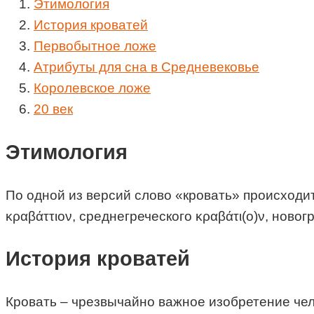
Этимология
История кроватей
Первобытное ложе
Атрибуты для сна в Средневековье
Королевское ложе
20 век
Этимология
По одной из версий слово «кровать» происходит
κραβάττιον, среднегреческого κραβάτι(ο)ν, новог
История кроватей
Кровать – чрезвычайно важное изобретение чел