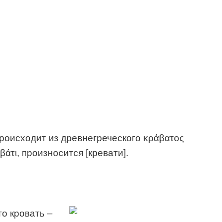
происходит из древнегреческого κράβατος
άτι, произносится [кревати].
о кровать –