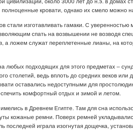
й цивилизации, около 3000 лет до н.э. в домах с
полноценные кровати, однако их смело можно н
ов стали изготавливать гамаки. С уверенностью 
зволяющим спать на возвышении не возводя спец
в, а ложем служат переплетенные лианы, на кот
на любых подходящих для этого предметах – сунд
ого столетий, ведь вплоть до средних веков или 
вати оставались недоступными для простолюдино
еспечить комфортный отдых и зимой и летом.
 имелись в Древнем Египте. Там для сна исполь
нуты кожаные ремни. Поверх ремней укладывалис
ль последней играла изогнутая дощечка, установ