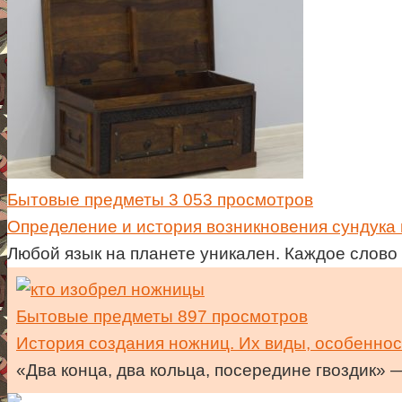
Бытовые предметы
3 053 просмотров
Определение и история возникновения сундука 
Любой язык на планете уникален. Каждое слово
Бытовые предметы
897 просмотров
История создания ножниц. Их виды, особенно
«Два конца, два кольца, посередине гвоздик» 