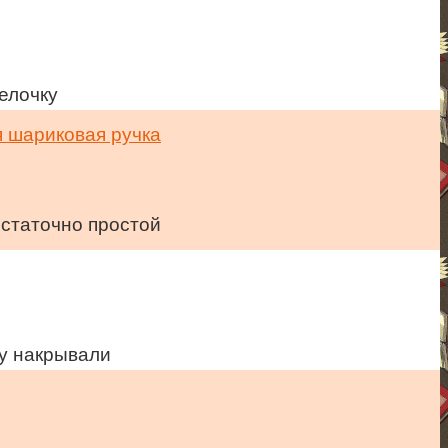
елочку
остаточно простой
ху накрывали