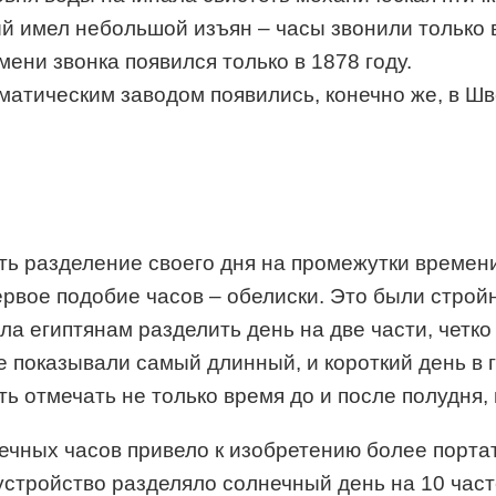
й имел небольшой изъян – часы звонили только в
ени звонка появился только в 1878 году.
матическим заводом появились, конечно же, в Ш
ть разделение своего дня на промежутки времен
первое подобие часов – обелиски. Это были стро
а египтянам разделить день на две части, четко
показывали самый длинный, и короткий день в го
ь отмечать не только время до и после полудня, 
чных часов привело к изобретению более портат
устройство разделяло солнечный день на 10 час