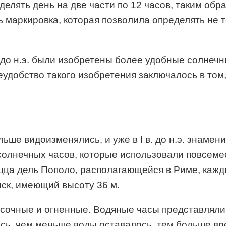
елять день на две части по 12 часов, таким обра
 маркировка, которая позволила определять не то
. до н.э. были изобретены более удобные солнечн
еудобство такого изобретения заключалось в том
ше видоизменялись, и уже в I в. до н.э. знамен
олнечных часов, которые использовали повсемест
ьяцца дель Пополо, располагающейся в Риме, ка
ск, имеющий высоту 36 м.
есочные и огненные. Водяные часы представляли
лось, чем меньше воды оставалось, тем больше в