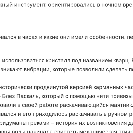
ажный инструмент, ориентировались в ночном вре
овался в часах и какие они имели особенности, 
использоваться кристалл под названием кварц. 
возникают вибрации, которые позволили сделать 
сторически продвинутой версией карманных часо
– Блез Паскаль, который с помощью нити привязы
овали в своей работе раскачивающийся маятник
ивался и его приходилось раскачивать в ручном 
идуманы греками – история их возникновения дат
вня воды начинала свистеть механическая птичка