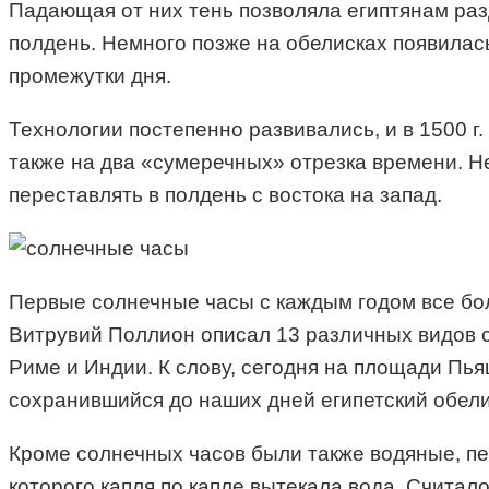
Падающая от них тень позволяла египтянам разд
полдень. Немного позже на обелисках появилась
промежутки дня.
Технологии постепенно развивались, и в 1500 г
также на два «сумеречных» отрезка времени. Н
переставлять в полдень с востока на запад.
Первые солнечные часы с каждым годом все боль
Витрувий Поллион описал 13 различных видов с
Риме и Индии. К слову, сегодня на площади П
сохранившийся до наших дней египетский обели
Кроме солнечных часов были также водяные, п
которого капля по капле вытекала вода. Счита