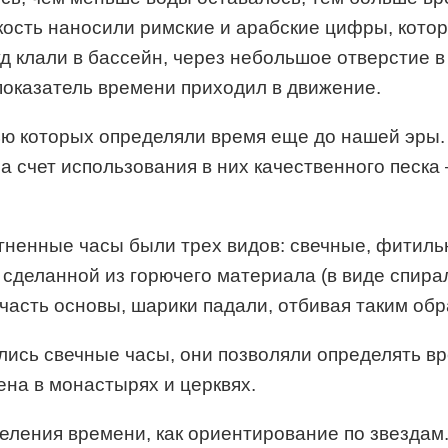
кость наносили римские и арабские цифры, котор
д клали в бассейн, через небольшое отверстие 
показатель времени приходил в движение.
ю которых определяли время еще до нашей эры.
а счет использования в них качественного песка
Огненные часы были трех видов: свечные, фитиль
 сделанной из горючего материала (в виде спирал
 часть основы, шарики падали, отбивая таким об
ись свечные часы, они позволяли определять вре
на в монастырях и церквях.
еления времени, как ориентирование по звездам