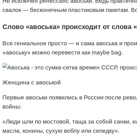
Не исключен ренессанс авоськи. Ведь практичн
свалок — бесконечным пластиковым пакетам. В
Слово «авоська» происходит от слова 
Все гениальное просто — и сама авоська и прои
«авоську» можно перевести как maybe bag.
Женщина с авоськой
Первые авоськи появились в России после рево
войны:
«Люди шли по мостовой, таща за собой санки, и
масла, конины, сухую воблу или селедку».