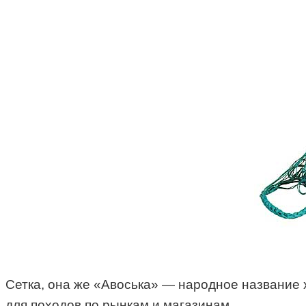
Сетка, она же «Авоська» — народное название х
для походов по рынкам и магазинам.