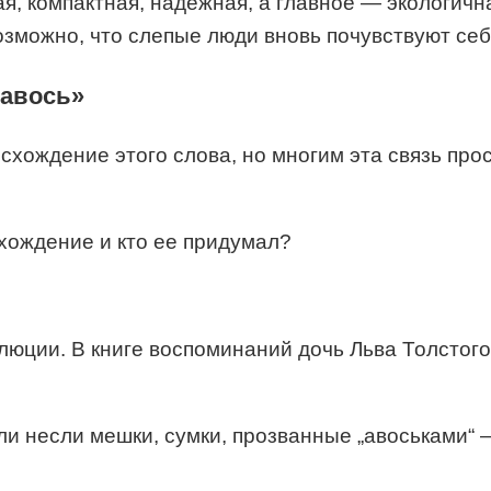
ая, компактная, надёжная, а главное — экологи
озможно, что слепые люди вновь почувствуют се
«авось»
схождение этого слова, но многим эта связь прос
люции. В книге воспоминаний дочь Льва Толстог
ли несли мешки, сумки, прозванные „авоськами“ 