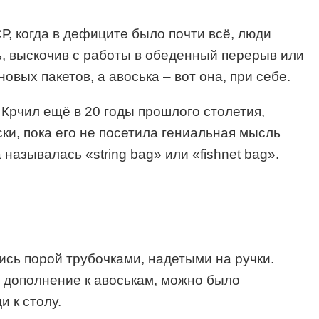
Р, когда в дефиците было почти всё, люди
ть, выскочив с работы в обеденный перерыв или
вых пакетов, а авоська – вот она, при себе.
 Крчил ещё в 20 годы прошлого столетия,
и, пока его не посетила гениальная мысль
называлась «string bag» или «fishnet bag».
ись порой трубочками, надетыми на ручки.
В дополнение к авоськам, можно было
 к столу.