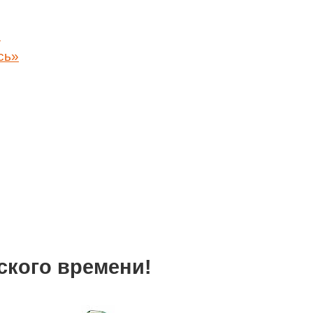
!
сь»
ского времени!