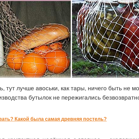
 тут лучше авоськи, как тары, ничего быть не мо
изводства бутылок не пережигались безвозвратн
вать? Какой была самая древняя постель?