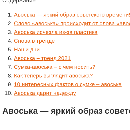
Содержание
Авоська — яркий образ советского времени
Слово «авоська» происходит от слова «аво
Авоська исчезла из-за пластика
Снова в тренде
Наши дни
Авоська – тренд 2021
Сумка-авоська – с чем носить?
Как теперь выглядит авоська?
10 интересных фактов о сумке – авоське
Авоська дарит надежду
Авоська — яркий образ совет