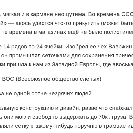
 мягкая и в кармане неощутима. Во времена ССС
ай» — авось удастся что-то прикупить (может бы
 те времена в магазинах ещё не было полиэтилено
14 рядов по 24 ячейки. Изобрел её чех Вавржин
он промышлял сеточками для сохранения прическ
ки пришла к нам из Западной Европы, где авоська 
х ВОС (Всесоюзное общество слепых)
ва не одной сотне незрячих людей.
льную конструкцию и дизайн, разве что снабжал
ь они могли свободно выдержать до 70кг. груза. 
яли сетку к какому-нибудь поручню в трамвае иди