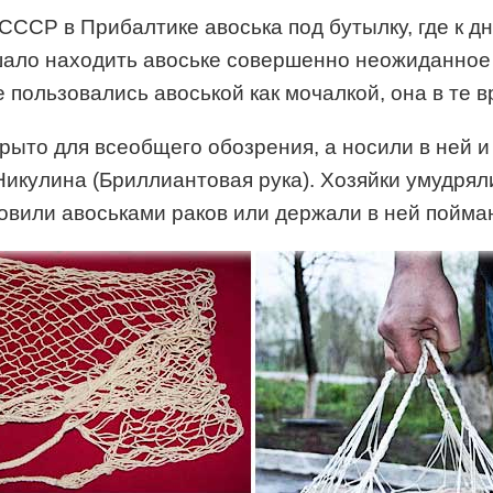
ССР в Прибалтике авоська под бутылку, где к дн
шало находить авоське совершенно неожиданное 
 пользовались авоськой как мочалкой, она в те 
ыто для всеобщего обозрения, а носили в ней и а
улина (Бриллиантовая рука). Хозяйки умудрялис
овили авоськами раков или держали в ней пойма