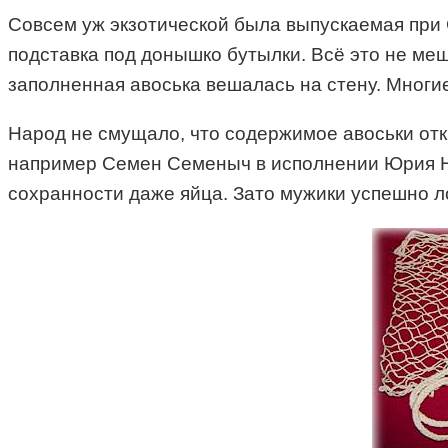
Совсем уж экзотической была выпускаемая при С
подставка под донышко бутылки. Всё это не ме
заполненная авоська вешалась на стену. Многие
Народ не смущало, что содержимое авоськи откр
например Семен Семеныч в исполнении Юрия Ник
сохранности даже яйца. Зато мужики успешно л