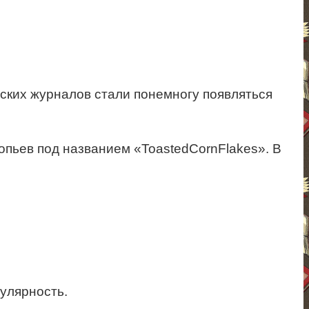
нских журналов стали понемногу появляться
пьев под названием «ToastedCornFlakes». В
улярность.