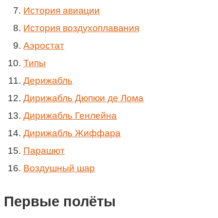
История авиации
История воздухоплавания
Аэростат
Типы
Дерижабль
Дирижабль Дюпюи де Лома
Дирижабль Генлейна
Дирижабль Жиффара
Парашют
Воздушный шар
Первые полёты