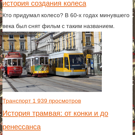
история создания колеса
Кто придумал колесо? В 60-х годах минувшего
века был снят фильм с таким названием.
Транспорт
1 939 просмотров
История трамвая: от конки и до
ренессанса